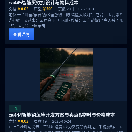
ca445智能灭蚊灯设计与物料成本
文档
￥0.02
｜ 原型
￥500
｜ 页数 20 ｜ 2025-10-26
定位 一台卧室/宿舍/办公室放得下的“智能灭蚊灯”，它能： 1. 用紫外
光把蚊子吸过来； 2. 用高压电击栅栏秒杀； 3. 自动统计“今天杀了几
只”； 4. 屏幕上显示击…
查看详情
上架
ca444智能钓鱼竿开发方案与卖点&物料与价格成本
文档
￥0.02
｜ 页数 19 ｜ 2025-10-24
1. 上鱼检测与提示：三轴加速度+拉力突变联合判定；手柄震动/LED