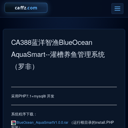
切
换
导
航
CA388蓝洋智渔BlueOcean
AquaSmart--灌槽养鱼管理系统
（罗非）
采用PHP7.1+mysql8 开发
系统程序下载：
（运行根目录的install.PHP
BlueOcean_AquaSmartV1.0.0.rar
安装）